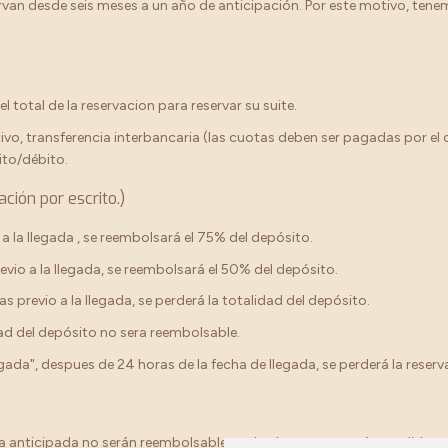
rvan desde seis meses a un año de anticipación. Por este motivo, tenem
 total de la reservacion para reservar su suite.
ivo, transferencia interbancaria (las cuotas deben ser pagadas por el
ito/débito.
ción por escrito.)
 la llegada , se reembolsará el 75% del depósito.
vio a la llegada, se reembolsará el 50% del depósito.
previo a la llegada, se perderá la totalidad del depósito.
dad del depósito no sera reembolsable.
egada", despues de 24 horas de la fecha de llegada, se perderá la reserv
da anticipada no serán reembolsable, todos los pagos serán perdidos 