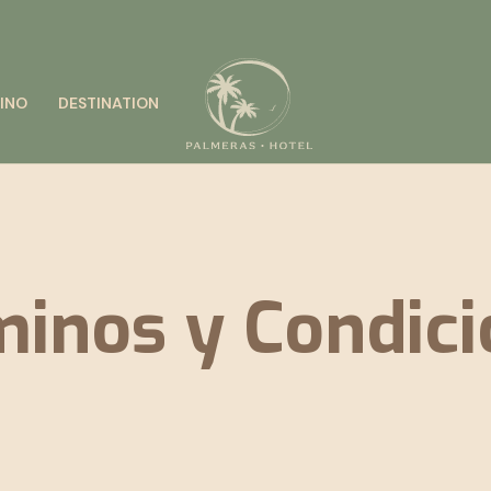
INO
DESTINATION
inos y Condic