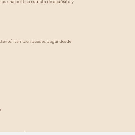
os una politica estricta de depósito y
 cliente), tambien puedes pagar desde
a.
para esas fechas.