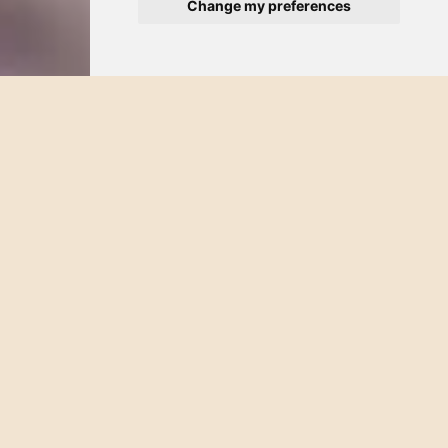
Change my preferences
CATEGORÍA:
ACTIVIDADES
FECHA:
7/4/2026
Terra Café – Justo frente a Hotel Palmeras Bucerías
Dónde comer como un local
cerca de Hotel Palmeras
Bucerías
¡Prepárate para un festín de sabores! Explorar la cocina local es,
sin duda, una de las mejores partes de viajar y descubrir la
esencia de este rincón del Pacífico. Si estás buscando
hoteles
en Bucerías Nayarit
que te pongan justo en el centro de la